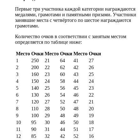
Первые три участника каждой категории награждаются
медалями, грамотами и памятными призами. Участники
занявшие места с четвёртого по шестое награждаются
грамотами.
Количество очков в соответствии с занятым местом
определяется по таблице ниже:
Место
Очки
Место
Очки
Место
Очки
1
250
21
64
41
27
2
200
22
62
42
26
3
160
23
60
43
25
4
150
24
58
44
24
5
140
25
56
45
23
6
130
26
54
46
22
7
120
27
52
47
21
8
110
28
50
48
20
9
100
29
48
49
19
10
95
30
46
50
18
11
90
31
44
51
17
12
85
32
42
52
16