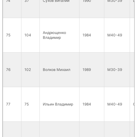
74
37
Сухов Виталий
1990
М30-39
L
Андрющенко
75
104
1984
М40-49
Владимир
76
102
Волков Михаил
1989
М30-39
77
75
Ильин Владимир
1984
М40-49
С