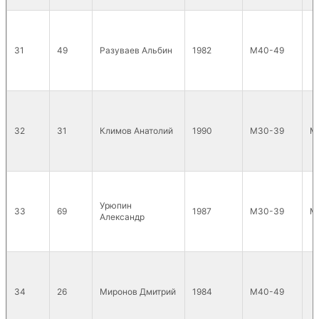
31
49
Разуваев Альбин
1982
М40-49
32
31
Климов Анатолий
1990
М30-39
М
Урюпин
33
69
1987
М30-39
М
Александр
34
26
Миронов Дмитрий
1984
М40-49