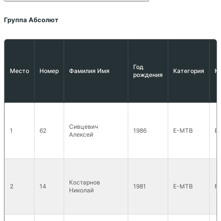
Группа Абсолют
Год
Место
Номер
Фамилия Имя
Категория
К
рождения
Сивцевич
1
62
1986
E-MTB
E
Алексей
Костарнов
2
14
1981
E-MTB
R
Николай