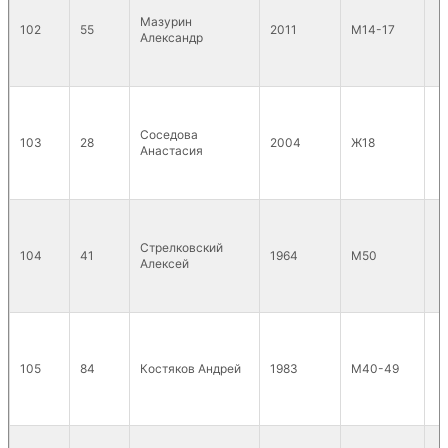
Мазурин
102
55
2011
М14-17
Александр
Соседова
103
28
2004
Ж18
Анастасия
Стрелковский
104
41
1964
М50
Алексей
105
84
Костяков Андрей
1983
М40-49