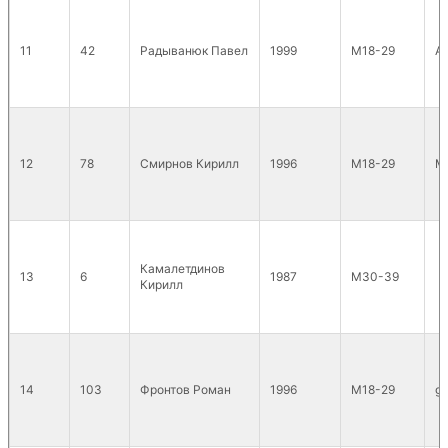
11
42
Радыванюк Павел
1999
М18-29
A
12
78
Смирнов Кирилл
1996
М18-29
М
Камалетдинов
13
6
1987
М30-39
Кирилл
14
103
Фронтов Роман
1996
М18-29
g