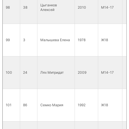
Цыганков
98
38
2010
М14-17
Алексей
99
3
Малышева Елена
1978
Ж18
100
24
Лях Митридат
2009
М14-17
101
86
Семко Мария
1992
Ж18