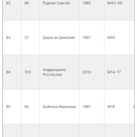
82
66
Руднев Сергей
1982
М40-49
83
27
Дараган Дмитрий
1957
М50
Андрющенко
84
105
2010
М14-17
Ростислав
85
65
Бойкова Вероника
1987
Ж18
Я