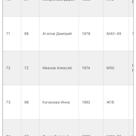
В
71
88
Агапов Дмитрий
1978
М40-49
T
Di
72
72
Иванов Алексей
1974
М50
Fi
73
98
Качанова Инна
1992
Ж18