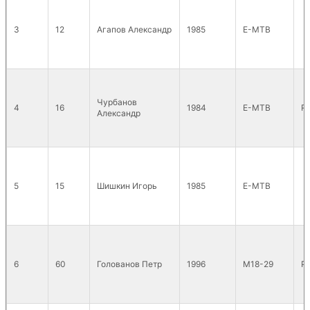
3
12
Агапов Александр
1985
E-MTB
Чурбанов
4
16
1984
E-MTB
R
Александр
5
15
Шишкин Игорь
1985
E-MTB
6
60
Голованов Петр
1996
М18-29
Р