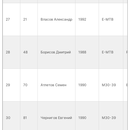
27
21
Власов Александр
1992
E-MTB
28
48
Борисов Дмитрий
1988
E-MTB
R
29
70
Атлетов Семен
1990
М30-39
Bi
30
81
Чернигов Евгений
1990
М30-39