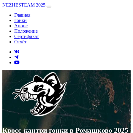
NEZHESTEAM 2025
Главная
Гонки
Анонс
Положение
Сертификат
Отчёт
Кросс-кантри гонки в Ромашково 2025