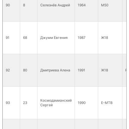
90
8
Селезнёв Андрей
1964
М50
91
68
Джумм Евгения
1987
Ж18
92
80
Дмитриева Алена
1991
Ж18
P
Космодамианский
93
23
1990
E-MTB
Сергей