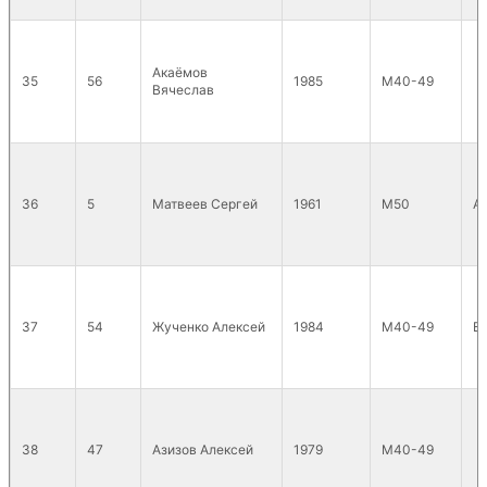
Акаёмов
35
56
1985
М40-49
Вячеслав
36
5
Матвеев Сергей
1961
М50
А
37
54
Жученко Алексей
1984
М40-49
В
38
47
Азизов Алексей
1979
М40-49