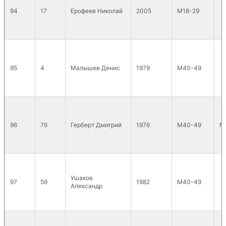
94
17
Ерофеев Николай
2005
М18-29
95
4
Малышев Денис
1979
М40-49
96
76
Герберт Дмитрий
1976
М40-49
N
Ушаков
97
59
1982
М40-49
Александр