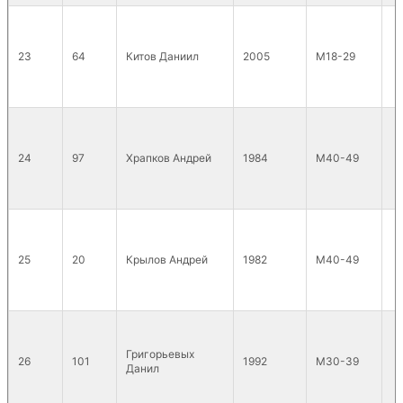
23
64
Китов Даниил
2005
М18-29
24
97
Храпков Андрей
1984
М40-49
25
20
Крылов Андрей
1982
М40-49
Григорьевых
26
101
1992
М30-39
Данил