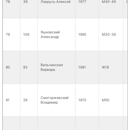
78
36
Лаврусь Алексей
1977
М40-49
С
Яшновский
79
106
1995
М30-39
Александр
Вильчинская
80
83
1981
Ж18
Варвара
Смогоржевский
81
29
1970
М50
Владимир