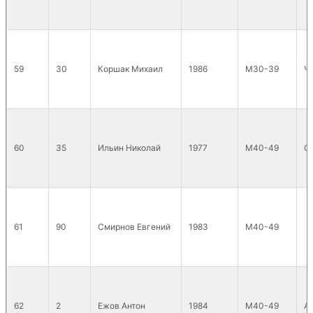
59
30
Коршак Михаил
1986
М30-39
Ч
60
35
Ильин Николай
1977
М40-49
С
61
90
Смирнов Евгений
1983
М40-49
62
2
Ежов Антон
1984
М40-49
А