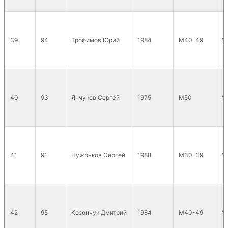
39
94
Трофимов Юрий
1984
М40-49
М
40
93
Янчуков Сергей
1975
М50
М
41
91
Нужонков Сергей
1988
М30-39
М
42
95
Козончук Дмитрий
1984
М40-49
М