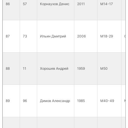
86
57
Корнаухов Денис
2011
М14-17
87
73
Ильин Дмитрий
2006
М18-29
С
88
11
Хорошев Андрей
1959
М50
89
96
Димов Александр
1985
М40-49
М