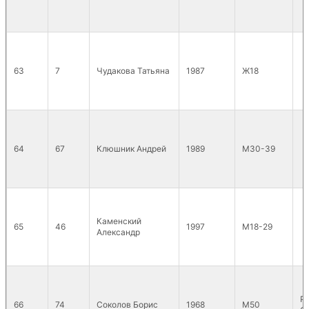
63
7
Чудакова Татьяна
1987
Ж18
64
67
Клюшник Андрей
1989
М30-39
Каменский
65
46
1997
М18-29
Александр
P
66
74
Соколов Борис
1968
М50