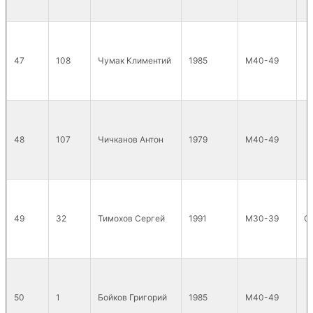
47
108
Чумак Климентий
1985
М40-49
48
107
Чичканов Антон
1979
М40-49
49
32
Тимохов Сергей
1991
М30-39
О
50
1
Бойков Григорий
1985
М40-49