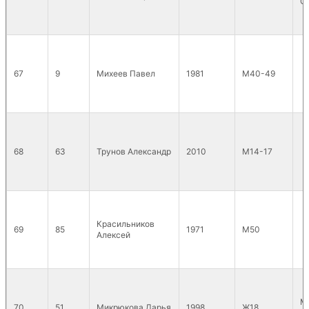
Cl
67
9
Михеев Павел
1981
М40-49
68
63
Трунов Александр
2010
М14-17
Красильников
69
85
1971
М50
Алексей
М
70
51
Микрюкова Дарья
1998
Ж18