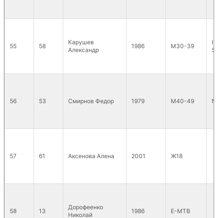
Карушев
I 
55
58
1986
М30-39
Александр
Su
56
53
Смирнов Федор
1979
М40-49
N
57
61
Аксенова Алена
2001
Ж18
Дорофеенко
58
13
1986
E-MTB
Николай