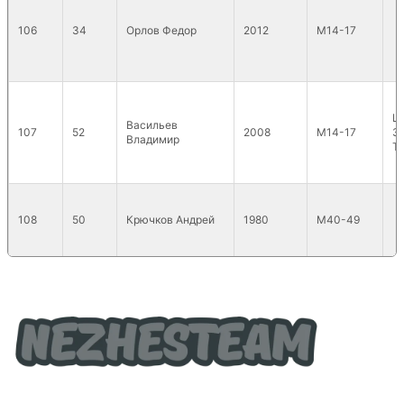
106
34
Орлов Федор
2012
М14-17
Ц
Васильев
107
52
2008
М14-17
ЗВ
Владимир
Т
108
50
Крючков Андрей
1980
М40-49