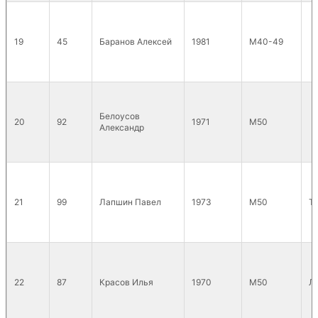
19
45
Баранов Алексей
1981
М40-49
Белоусов
20
92
1971
М50
Александр
21
99
Лапшин Павел
1973
М50
T
22
87
Красов Илья
1970
М50
Л