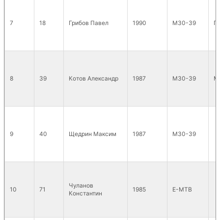
7
18
Грибов Павел
1990
М30-39
П
8
39
Котов Александр
1987
М30-39
MT
9
40
Щедрин Максим
1987
М30-39
Чуланов
10
71
1985
E-MTB
Константин