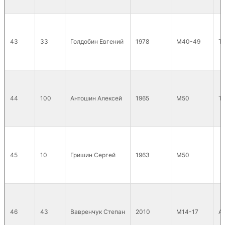
43
33
Голдобин Евгений
1978
М40-49
T
44
100
Антошин Алексей
1965
М50
T
45
10
Гришин Сергей
1963
М50
46
43
Вавренчук Степан
2010
М14-17
A