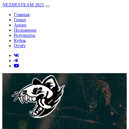
NEZHESTEAM 2025
Главная
Гонки
Анонс
Положение
Результаты
Кубок
Отчёт